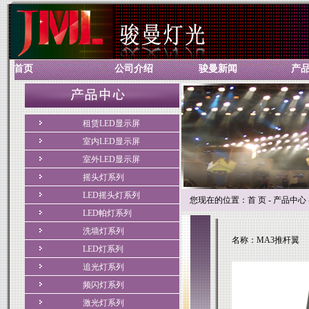
首页
公司介绍
骏曼新闻
产
租赁LED显示屏
室内LED显示屏
室外LED显示屏
摇头灯系列
LED摇头灯系列
您现在的位置：首 页 - 产品中心 -
LED帕灯系列
洗墙灯系列
名称：MA3推杆翼
LED灯系列
追光灯系列
频闪灯系列
激光灯系列