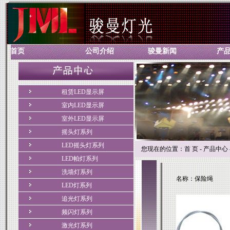
首页
公司介绍
骏曼新闻
产
租赁LED显示屏
室内LED显示屏
室外LED显示屏
摇头灯系列
LED摇头灯系列
您现在的位置：首 页 - 产品中心 -
LED帕灯系列
洗墙灯系列
名称：保险绳
LED灯系列
追光灯系列
频闪灯系列
激光灯系列